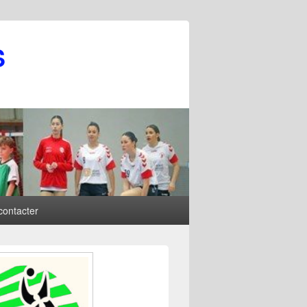
S
contacter