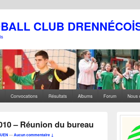
DBALL CLUB DRENNÉCOİ
is
Convocations
Résultats
Albums
Forum
Nous 
Zone
principale
2010 – Réunion du bureau
de
widget
GUEN
—
Aucun commentaire ↓
pour