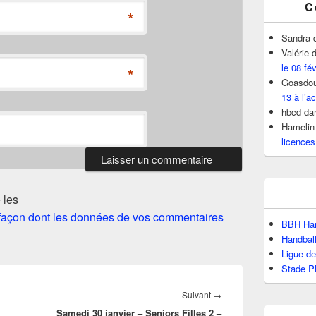
C
*
Sandra
Valérie
d
le 08 fé
*
Goasdou
13 à l’ac
hbcd
da
Hamelin
licences
 les
a façon dont les données de vos commentaires
BBH Han
Handbal
Ligue d
Stade P
Article
Suivant
→
Samedi 30 janvier – Seniors Filles 2 –
suivant :