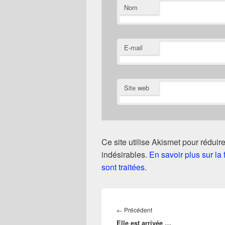
Nom
E-mail
Site web
Ce site utilise Akismet pour réduire
indésirables.
En savoir plus sur l
sont traitées
.
Navigation
de
Article
←
Précédent
l’article
Elle est arrivée …
précédent :