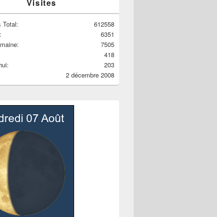
Visites
 Total:
612558
:
6351
emaine:
7505
418
hui:
203
2 décembre 2008