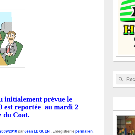
la
barre
latérale
Recherche 
Rech
 initialement prévue le
10 est reportée au mardi 2
e du Coat.
 2009/2010
par
Jean LE GUEN
. Enregistrer le
permalien
.