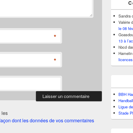
C
Sandra
Valérie
d
le 08 fé
Goasdou
*
13 à l’ac
hbcd
da
Hamelin
*
licences
BBH Han
Handbal
Ligue d
 les
Stade P
a façon dont les données de vos commentaires