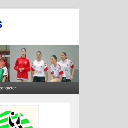
S
contacter