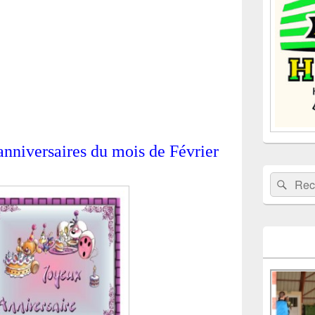
la
barre
latérale
anniversaires du mois de Février
Recherche 
Rech