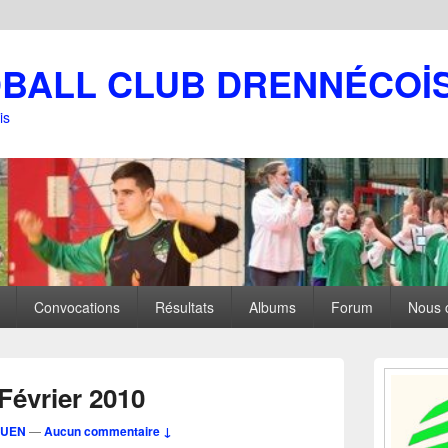
DBALL CLUB DRENNÉCOİ
is
Convocations
Résultats
Albums
Forum
Nous 
Zone
principale
Février 2010
de
widget
GUEN
—
Aucun commentaire ↓
pour