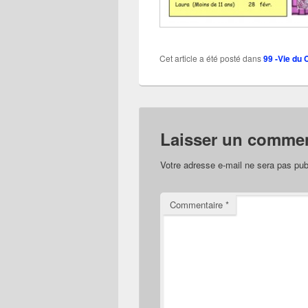
Cet article a été posté dans
99 -Vie du 
Laisser un commen
Votre adresse e-mail ne sera pas pub
Commentaire
*