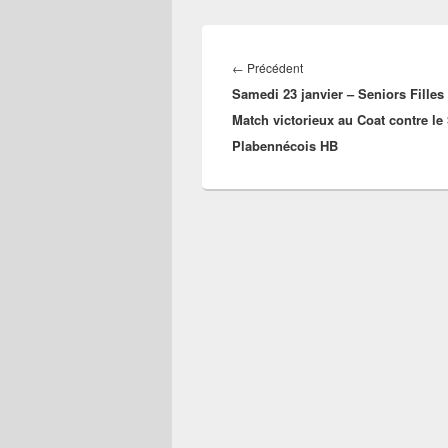
Navigation
de
Article
←
Précédent
l’article
Samedi 23 janvier – Seniors Filles 
précédent :
Match victorieux au Coat contre le
Plabennécois HB