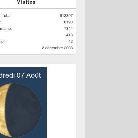
Visites
 Total:
612397
:
6190
emaine:
7344
418
hui:
42
2 décembre 2008