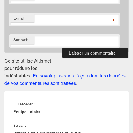
E-mail
*
Site web
Ce site utilise Akismet
pour réduire les
indésirables.
En savoir plus sur la façon dont les données
de vos commentaires sont traitées
.
Navigation
de
Article
←
Précédent
l’article
Equipe Loisirs
précédent :
Article
Suivant
→
Rappel à tous les membres du HBCD
suivant :