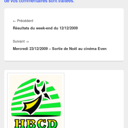
de vos commentaires sont traitées
.
Navigation
de
Article
←
Précédent
l’article
Résultats du week-end du 12/12/2009
précédent :
Article
Suivant
→
Mercredi 23/12/2009 – Sortie de Noël au cinéma Even
suivant :
Zone
principale
de
widget
pour
la
barre
latérale