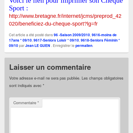
Voici le lien pour imprimer son Chèque
Sport :
http://www.bretagne.fr/internet/jcms/preprod_42
020/beneficiez-du-cheque-sport?lg=fr
Cet article a été posté dans
96 -Saison 2009/2010
,
9616-moins de
17ans * 09/10
,
9617-Seniors Loisir * 09/10
,
9618-Seniors Féminin *
09/10
par
Jean LE GUEN
. Enregistrer le
permalien
.
Laisser un commentaire
Votre adresse e-mail ne sera pas publiée.
Les champs obligatoires
sont indiqués avec
*
Commentaire
*