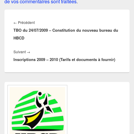
de vos commentaires sont traitées
.
Navigation
de
Article
←
Précédent
l’article
TBO du 24/07/2009 – Constitution du nouveau bureau du
précédent :
HBCD
Article
Suivant
→
Inscriptions 2009 – 2010 (Tarifs et documents à fournir)
suivant :
Zone
principale
de
widget
pour
la
barre
latérale