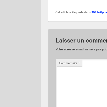
Cet article a été posté dans
9911-Alpha
Laisser un commen
Votre adresse e-mail ne sera pas pub
Commentaire
*