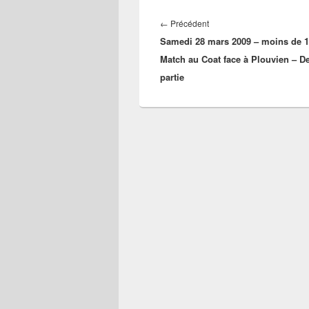
Navigation
de
Article
←
Précédent
l’article
Samedi 28 mars 2009 – moins de 1
précédent :
Match au Coat face à Plouvien – De
partie