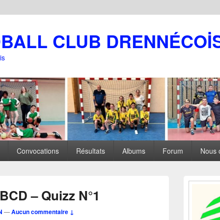
DBALL CLUB DRENNÉCOİ
is
Convocations
Résultats
Albums
Forum
Nous 
Zone
principale
HBCD – Quizz N°1
de
widget
N
—
Aucun commentaire ↓
pour