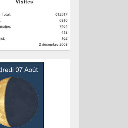
Visites
 Total:
612517
:
6310
emaine:
7464
418
hui:
162
2 décembre 2008