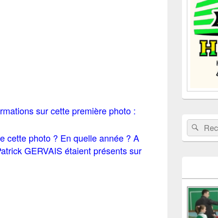
la
barre
latérale
rmations sur cette première photo :
Recherche 
Rech
ée cette photo ? En quelle année ? A
Patrick GERVAIS étaient présents sur