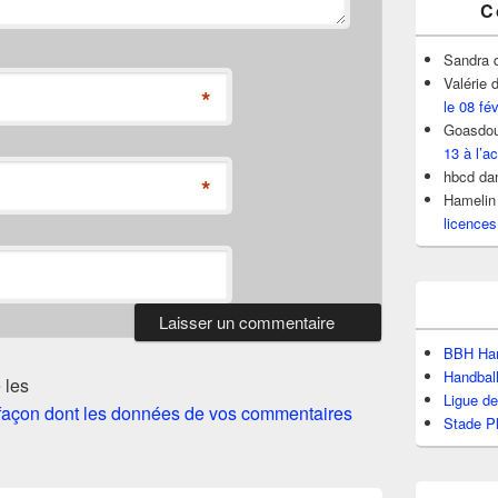
C
Sandra
Valérie
d
*
le 08 fé
Goasdou
13 à l’ac
hbcd
da
*
Hamelin
licences
BBH Han
Handbal
 les
Ligue d
a façon dont les données de vos commentaires
Stade P