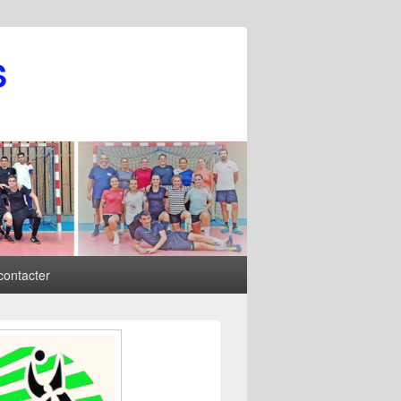
S
contacter