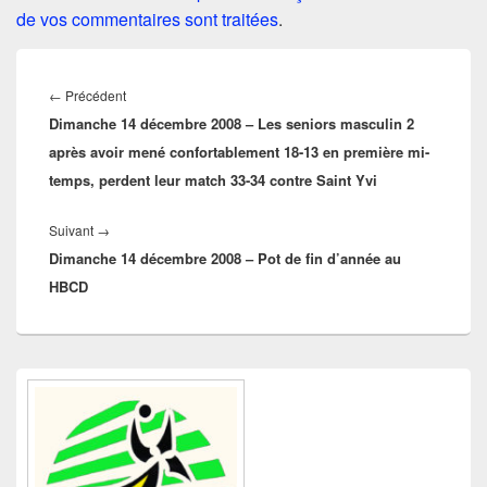
de vos commentaires sont traitées
.
Navigation
de
Article
←
Précédent
l’article
Dimanche 14 décembre 2008 – Les seniors masculin 2
précédent :
après avoir mené confortablement 18-13 en première mi-
temps, perdent leur match 33-34 contre Saint Yvi
Article
Suivant
→
Dimanche 14 décembre 2008 – Pot de fin d’année au
suivant :
HBCD
Zone
principale
de
widget
pour
la