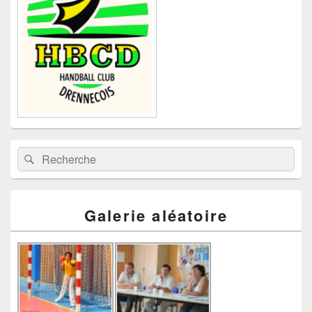
barre
latérale
Recherche :
Rechercher
Galerie aléatoire