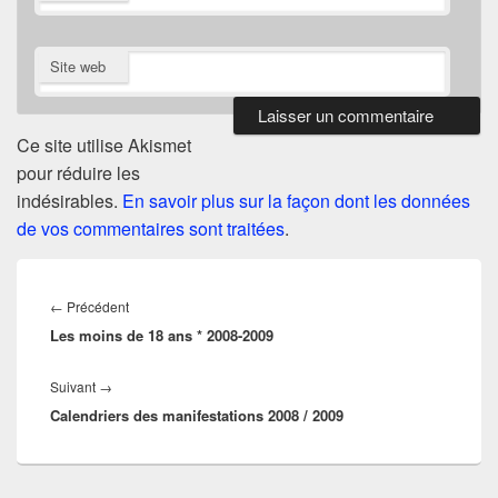
Site web
Ce site utilise Akismet
pour réduire les
indésirables.
En savoir plus sur la façon dont les données
de vos commentaires sont traitées
.
Navigation
de
Article
←
Précédent
l’article
Les moins de 18 ans * 2008-2009
précédent :
Article
Suivant
→
Calendriers des manifestations 2008 / 2009
suivant :