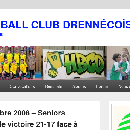
DBALL CLUB DRENNÉCOİ
is
Convocations
Résultats
Albums
Forum
Nous 
Zone
principale
re 2008 – Seniors
de
widget
e victoire 21-17 face à
pour
la