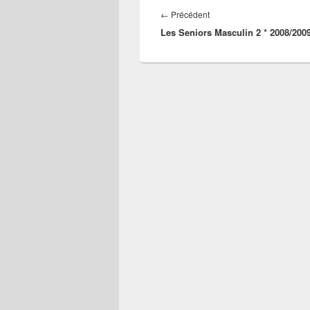
de
Article
←
Précédent
l’article
Les Seniors Masculin 2 * 2008/200
précédent :