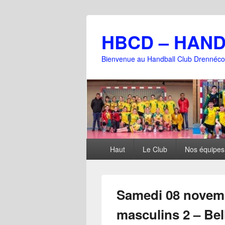
HBCD – HAN
Bienvenue au Handball Club Drennéco
Menu
Haut
Le Club
Nos équipes
principal
Samedi 08 novemb
masculins 2 – Bell