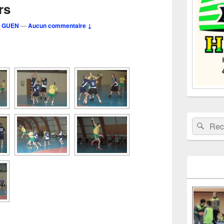
rs
barre
latérale
E GUEN
—
Aucun commentaire ↓
Recherche 
Rech