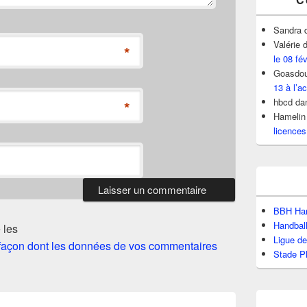
Sandra
Valérie
d
*
le 08 fé
Goasdou
13 à l’ac
hbcd
da
*
Hamelin
licences
BBH Han
Handbal
 les
Ligue d
a façon dont les données de vos commentaires
Stade P