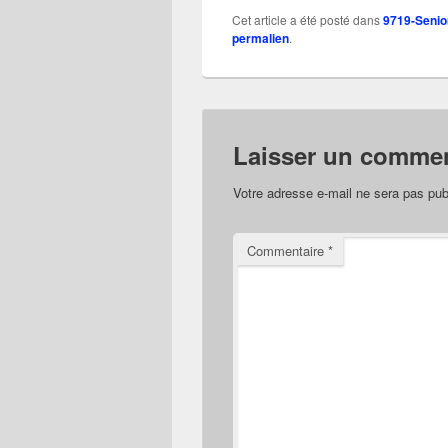
Cet article a été posté dans
9719-Senior
permalien
.
Laisser un commen
Votre adresse e-mail ne sera pas pub
Commentaire
*