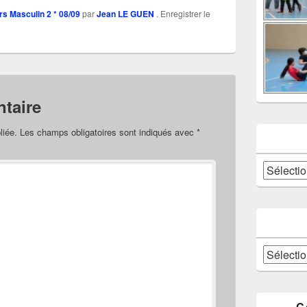
s Masculin 2 * 08/09
par
Jean LE GUEN
. Enregistrer le
taire
liée.
Les champs obligatoires sont indiqués avec
*
Catégories
Archives
C