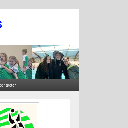
S
contacter