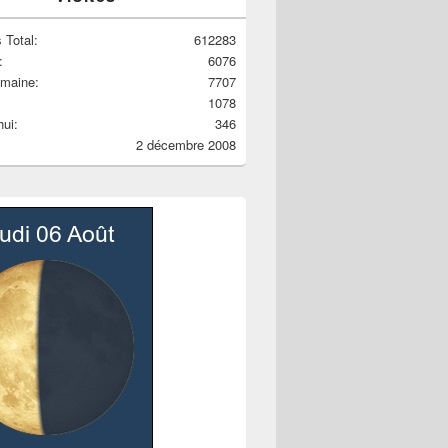
 Total:
612283
:
6076
emaine:
7707
1078
hui:
346
2 décembre 2008