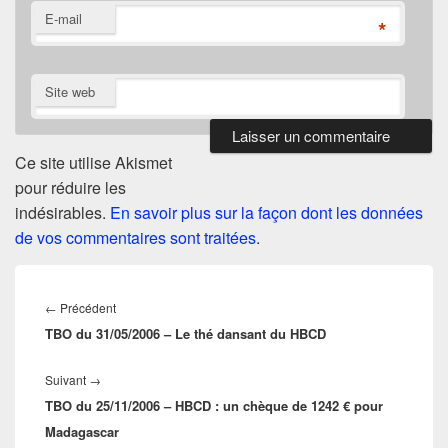
E-mail
*
Site web
Ce site utilise Akismet
pour réduire les
indésirables.
En savoir plus sur la façon dont les données
de vos commentaires sont traitées
.
Navigation
de
Article
←
Précédent
l’article
TBO du 31/05/2006 – Le thé dansant du HBCD
précédent :
Article
Suivant
→
TBO du 25/11/2006 – HBCD : un chèque de 1242 € pour
suivant :
Madagascar